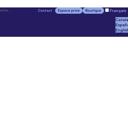
Français
Contact
Espace privé
Boutique
Catal
Españ
Englis