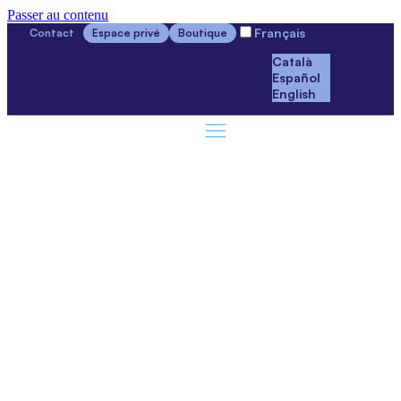
Passer au contenu
Français
Contact
Espace privé
Boutique
Català
Español
English