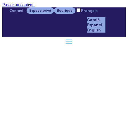
Passer au contenu
Français
Contact
Espace privé
Boutique
Català
Español
English