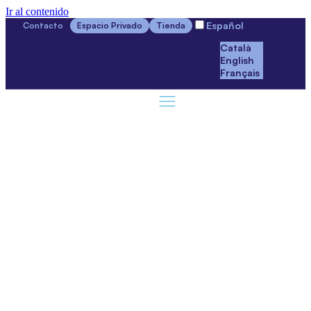
Ir al contenido
Español
Contacto
Espacio Privado
Tienda
Català
English
Français