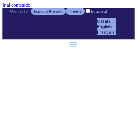
Ir al contenido
Español
Contacto
Espacio Privado
Tienda
Català
English
Français