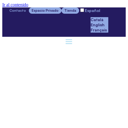
Ir al contenido
Español
Contacto
Espacio Privado
Tienda
Català
English
Français