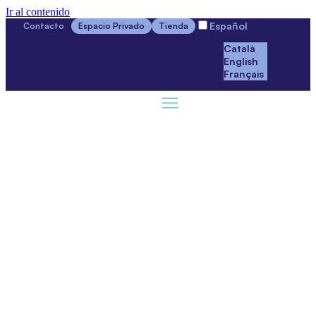
Ir al contenido
Español
Contacto
Espacio Privado
Tienda
Català
English
Français