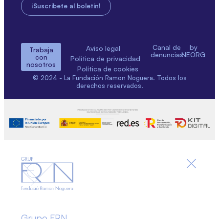
Canal de
by
Aviso legal
Trabaja
denuncias
NEORG
con
Política de privacidad
nosotros
Política de cookies
© 2024 - La Fundación Ramon Noguera. Todos los
derechos reservados.
Grupo FRN