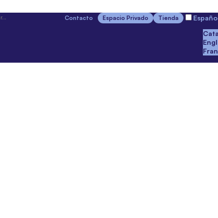
Españo
Contacto
Espacio Privado
Tienda
Cata
Engl
Fran