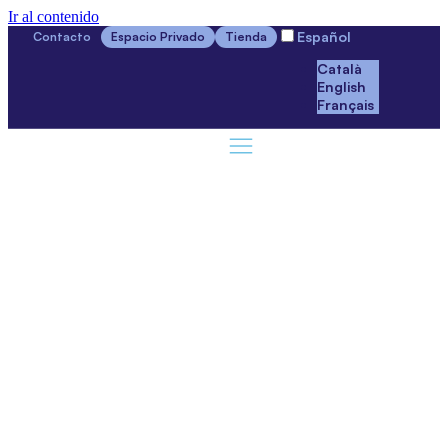
Ir al contenido
Español
Contacto
Espacio Privado
Tienda
Català
English
Français