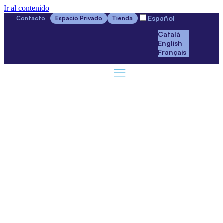
Ir al contenido
Español
Contacto
Espacio Privado
Tienda
Català
English
Français