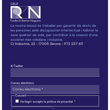
La nostra missió és treballar per garantir els drets de
les persones amb discapacitat intel·lectual i millorar la
seva qualitat de vida, per contribuir a la creació d’una
societat més solidària i inclusiva.
C/ Indústria, 22 · 17005 Girona · 972 237 611
X/Twitter
Aquest camp només és per validació i no s'ha de modificar.
Correu electrònic
Consent
He llegit i accepto la política de privacitat. *