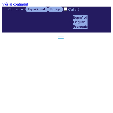
Vés al contingut
Català
Contacte
Espai Privat
Botiga
Español
English
Français