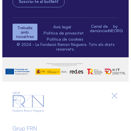
Canal de
by
Avís legal
Treballa
denúncies
NEORG
amb
Política de privacitat
nosaltres
Política de cookies
© 2024 - La Fundació Ramon Noguera. Tots els drets
reservats.
Grup FRN