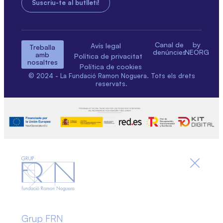
Canal de
by
Avís legal
Treballa
denúncies
NEORG
amb
Política de privacitat
nosaltres
Política de cookies
© 2024 - La Fundació Ramon Noguera. Tots els drets
reservats.
Grup FRN