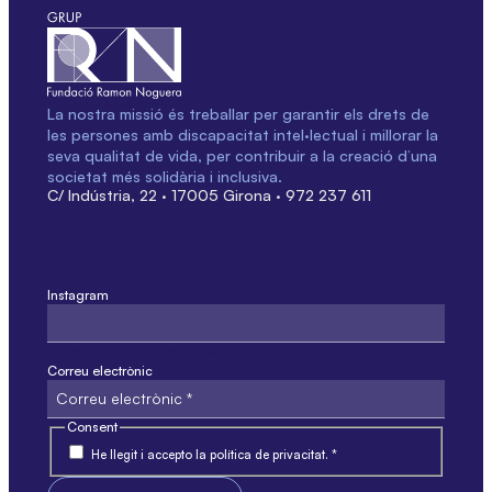
La nostra missió és treballar per garantir els drets de
les persones amb discapacitat intel·lectual i millorar la
seva qualitat de vida, per contribuir a la creació d’una
societat més solidària i inclusiva.
C/ Indústria, 22 · 17005 Girona · 972 237 611
Instagram
Aquest camp només és per validació i no s'ha de modificar.
Correu electrònic
Consent
He llegit i accepto la política de privacitat. *