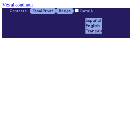
Vés al contingut
Català
Contacte
Espai Privat
Botiga
Español
English
Français