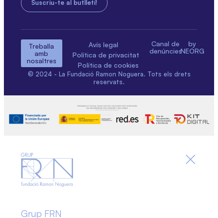
Canal de
by
Avís legal
Treballa
denúncies
NEORG
amb
Política de privacitat
nosaltres
Política de cookies
© 2024 - La Fundació Ramon Noguera. Tots els drets
reservats.
Grup FRN