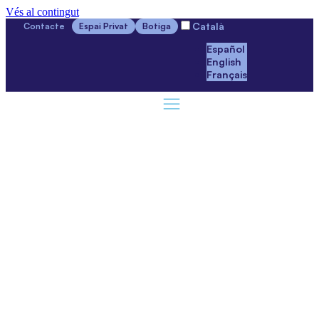
Vés al contingut
Català
Contacte
Espai Privat
Botiga
Español
English
Français