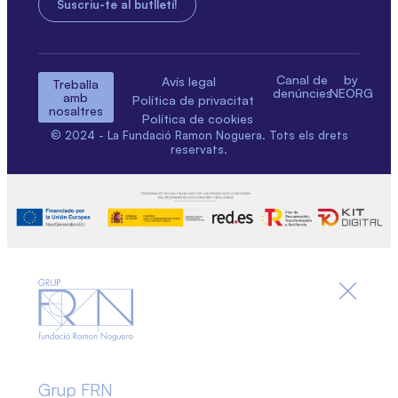
Canal de
by
Avís legal
Treballa
denúncies
NEORG
amb
Política de privacitat
nosaltres
Política de cookies
© 2024 - La Fundació Ramon Noguera. Tots els drets
reservats.
Grup FRN