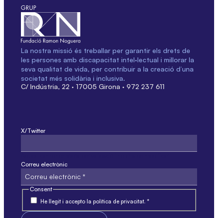
La nostra missió és treballar per garantir els drets de
les persones amb discapacitat intel·lectual i millorar la
seva qualitat de vida, per contribuir a la creació d’una
societat més solidària i inclusiva.
C/ Indústria, 22 · 17005 Girona · 972 237 611
X/Twitter
Aquest camp només és per validació i no s'ha de modificar.
Correu electrònic
Consent
He llegit i accepto la política de privacitat. *