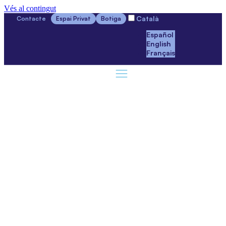
Vés al contingut
Català
Contacte
Espai Privat
Botiga
Español
English
Français