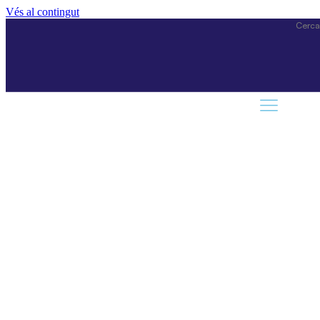
Vés al contingut