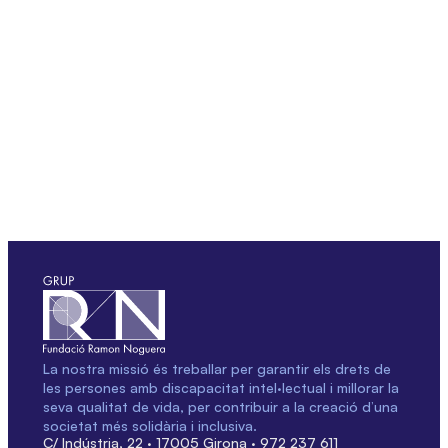
La nostra missió és treballar per garantir els drets de
les persones amb discapacitat intel·lectual i millorar la
seva qualitat de vida, per contribuir a la creació d’una
societat més solidària i inclusiva.
C/ Indústria, 22 · 17005 Girona · 972 237 611