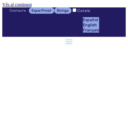
Vés al contingut
Català
Contacte
Espai Privat
Botiga
Español
English
Français