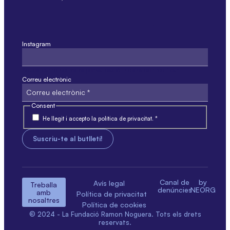
Instagram
Aquest camp només és per validació i no s'ha de modificar.
Correu electrònic
Consent
He llegit i accepto la política de privacitat. *
Canal de
by
Avís legal
Treballa
denúncies
NEORG
amb
Política de privacitat
nosaltres
Política de cookies
© 2024 - La Fundació Ramon Noguera. Tots els drets
reservats.