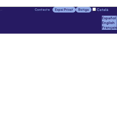
Català
Contacte
Espai Privat
Botiga
Español
English
Français