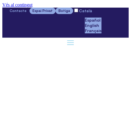
Vés al contingut
Català
Contacte
Espai Privat
Botiga
Español
English
Français