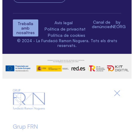
Canal de
by
Avís legal
Treballa
denúncies
NEORG
amb
Política de privacitat
nosaltres
Política de cookies
© 2024 - La Fundació Ramon Noguera. Tots els drets
reservats.
Grup FRN