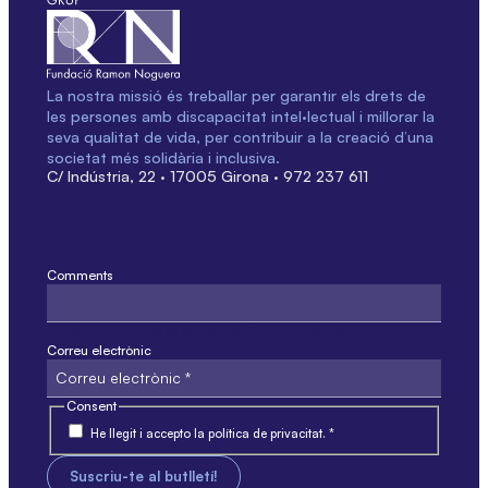
La nostra missió és treballar per garantir els drets de
les persones amb discapacitat intel·lectual i millorar la
seva qualitat de vida, per contribuir a la creació d’una
societat més solidària i inclusiva.
C/ Indústria, 22 · 17005 Girona · 972 237 611
Comments
Aquest camp només és per validació i no s'ha de modificar.
Correu electrònic
Consent
He llegit i accepto la política de privacitat. *