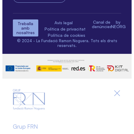
Canal de
by
Avís legal
Treballa
denúncies
NEORG
amb
Política de privacitat
nosaltres
Política de cookies
© 2024 - La Fundació Ramon Noguera. Tots els drets
reservats.
Grup FRN