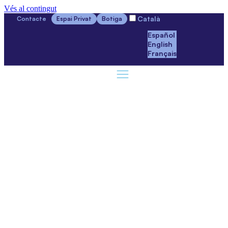
Vés al contingut
Català
Contacte
Espai Privat
Botiga
Español
English
Français