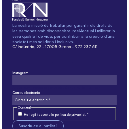
La nostra missió és treballar per garantir els drets de
les persones amb discapacitat intel·lectual i millorar la
seva qualitat de vida, per contribuir a la creació d’una
societat més solidària i inclusiva.
C/ Indústria, 22 · 17005 Girona · 972 237 611
Instagram
Aquest camp només és per validació i no s'ha de modificar.
Correu electrònic
Consent
He llegit i accepto la política de privacitat. *