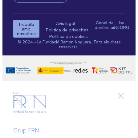
Canal de
by
Avís legal
Treballa
denúncies
NEORG
amb
Política de privacitat
nosaltres
Política de cookies
© 2024 - La Fundació Ramon Noguera. Tots els drets
reservats.
Grup FRN