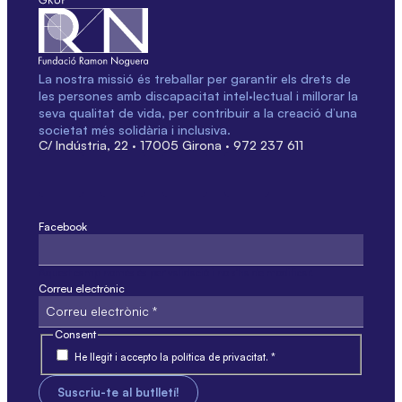
La nostra missió és treballar per garantir els drets de
les persones amb discapacitat intel·lectual i millorar la
seva qualitat de vida, per contribuir a la creació d’una
societat més solidària i inclusiva.
C/ Indústria, 22 · 17005 Girona · 972 237 611
Facebook
Aquest camp només és per validació i no s'ha de modificar.
Correu electrònic
Consent
He llegit i accepto la política de privacitat. *