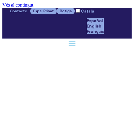
Vés al contingut
Català
Contacte
Espai Privat
Botiga
Español
English
Français