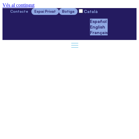
Vés al contingut
Català
Contacte
Espai Privat
Botiga
Español
English
Français