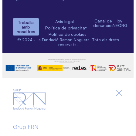
Canal de
by
Avís legal
Treballa
denúncies
NEORG
amb
Política de privacitat
nosaltres
Política de cookies
© 2024 - La Fundació Ramon Noguera. Tots els drets
reservats.
Grup FRN