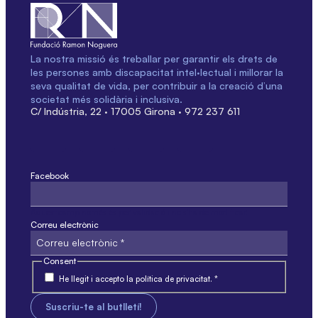
La nostra missió és treballar per garantir els drets de
les persones amb discapacitat intel·lectual i millorar la
seva qualitat de vida, per contribuir a la creació d’una
societat més solidària i inclusiva.
C/ Indústria, 22 · 17005 Girona · 972 237 611
Facebook
Aquest camp només és per validació i no s'ha de modificar.
Correu electrònic
Consent
He llegit i accepto la política de privacitat. *