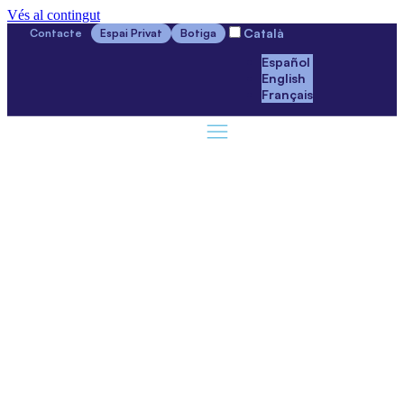
Vés al contingut
Català
Contacte
Espai Privat
Botiga
Español
English
Français