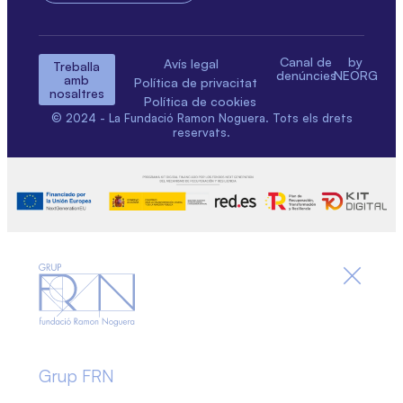
Canal de
by
Avís legal
Treballa
denúncies
NEORG
amb
Política de privacitat
nosaltres
Política de cookies
© 2024 - La Fundació Ramon Noguera. Tots els drets
reservats.
Grup FRN