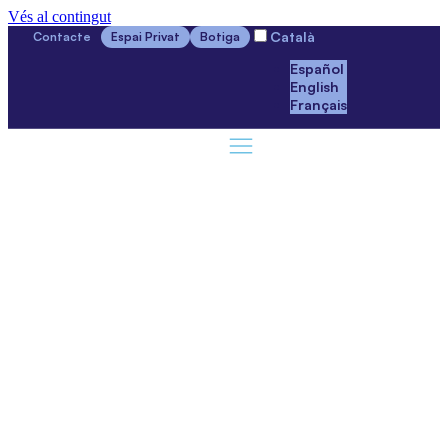
Vés al contingut
Català
Contacte
Espai Privat
Botiga
Español
English
Français