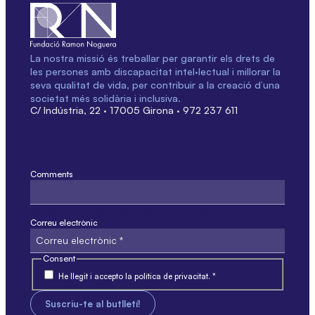
La nostra missió és treballar per garantir els drets de
les persones amb discapacitat intel·lectual i millorar la
seva qualitat de vida, per contribuir a la creació d’una
societat més solidària i inclusiva.
C/ Indústria, 22 · 17005 Girona · 972 237 611
Comments
Aquest camp només és per validació i no s'ha de modificar.
Correu electrònic
Consent
He llegit i accepto la política de privacitat. *