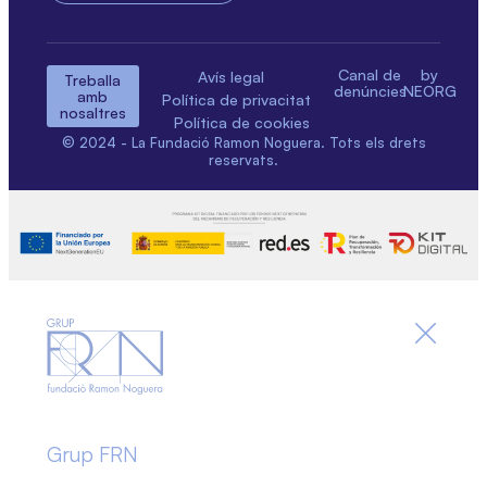
Canal de
by
Avís legal
Treballa
denúncies
NEORG
amb
Política de privacitat
nosaltres
Política de cookies
© 2024 - La Fundació Ramon Noguera. Tots els drets
reservats.
Grup FRN