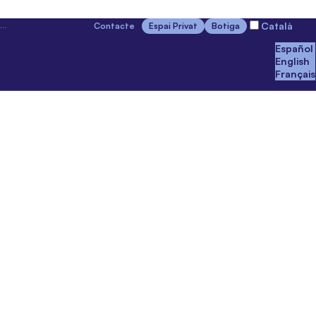
Català
Contacte
Espai Privat
Botiga
Español
English
Français