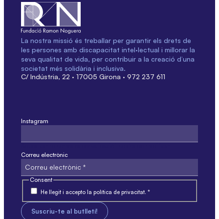
La nostra missió és treballar per garantir els drets de
les persones amb discapacitat intel·lectual i millorar la
seva qualitat de vida, per contribuir a la creació d’una
societat més solidària i inclusiva.
C/ Indústria, 22 · 17005 Girona · 972 237 611
Instagram
Aquest camp només és per validació i no s'ha de modificar.
Correu electrònic
Consent
He llegit i accepto la política de privacitat. *