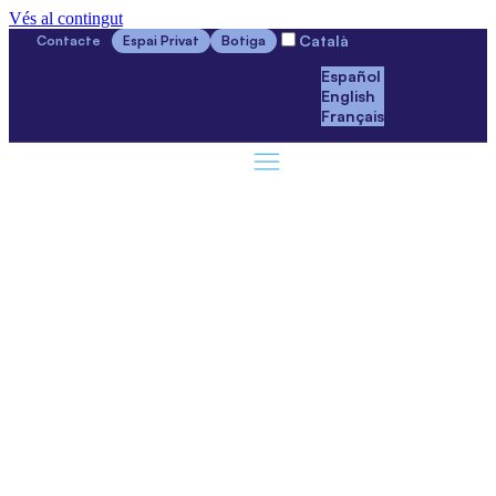
Vés al contingut
Català
Contacte
Espai Privat
Botiga
Español
English
Français