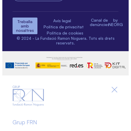
Canal de
by
Avís legal
Treballa
denúncies
NEORG
amb
Política de privacitat
nosaltres
Política de cookies
© 2024 - La Fundació Ramon Noguera. Tots els drets
reservats.
Grup FRN