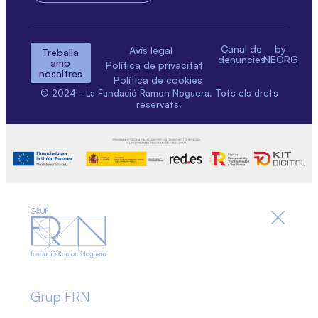
Canal de
by
Avís legal
Treballa
denúncies
NEORG
amb
Política de privacitat
nosaltres
Política de cookies
© 2024 - La Fundació Ramon Noguera. Tots els drets
reservats.
Grup FRN