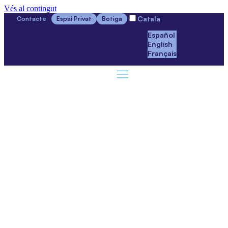
Vés al contingut
Català
Contacte
Espai Privat
Botiga
Español
English
Français