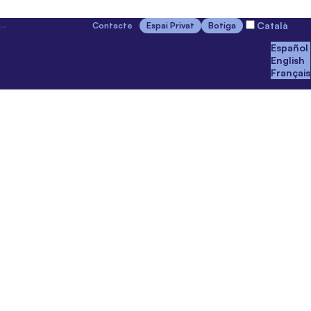
Català
Contacte
Espai Privat
Botiga
Español
English
Français